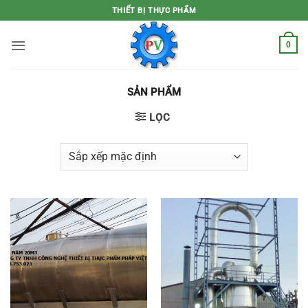
Bỏ
THIẾT BỊ THỰC PHẨM
qua
nội
0
dung
SẢN PHẨM
LỌC