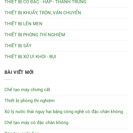
THIẾT BỊ CÔ ĐẶC - HẤP - THANH TRÙNG
THIẾT BỊ KHUẤY, TRỘN, VẬN CHUYỂN
THIẾT BỊ LÊN MEN
THIẾT BỊ PHÒNG THÍ NGHIỆM
THIẾT BỊ SẤY
THIẾT BỊ XỬ LÝ KHÓI - BỤI
BÀI VIẾT MỚI
Chế tạo máy chưng cất
Thiết bị phòng thí nghiệm
Xử lý nước thải nguy hại bằng công nghệ cô đặc chân không
Chế tạo máy cô đặc chân không