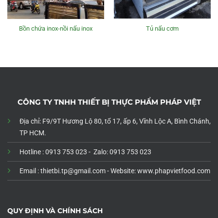
Bồn chứa inox-nồi nấu inox
Tủ nấu cơm
CÔNG TY TNHH THIẾT BỊ THỰC PHẨM PHÁP VIỆT
Địa chỉ: F9/9T Hương Lộ 80, tổ 17, ấp 6, Vĩnh Lộc A, Bình Chánh,
TP HCM.
Hotline : 0913 753 023 - Zalo: 0913 753 023
Email : thietbi.tp@gmail.com -
Website: www.phapvietfood.com
QUY ĐỊNH VÀ CHÍNH SÁCH