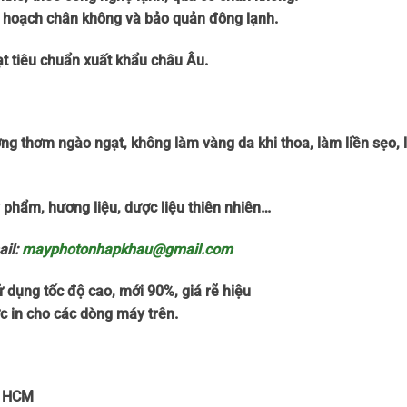
thu hoạch chân không và bảo quản đông lạnh.
ạt tiêu chuẩn xuất khẩu châu Âu.
ương thơm ngào ngạt, không làm vàng da khi thoa, làm liền sẹo,
ỹ phẩm, hương liệu, dược liệu thiên nhiên…
il:
mayphotonhapkhau@gmail.com
dụng tốc độ cao, mới 90%, giá rẽ hiệu
c in cho các dòng máy trên.
. HCM