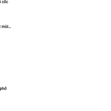
ũ cốc
ạt mùi…
 phở