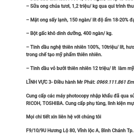
– Sữa ong chúa tươi, 1,2 triệu/ kg qua qui trình 
– Mật ong sấy lạnh, 150 ngàn/ lít độ ẩm 18-20% đ
– Bột gấc khô dinh dưỡng, 400 ngàn/ kg.
– Tinh dầu nghệ thiên nhiên 100%, 10triệu/ lít, h
trong chế tạo mỹ phẩm thiên nhiên.
– Tinh dầu vỏ bưởi thiên nhiên 12 triệu/ lít làm m
LĨNH VỰC 3- Điều hành Mr Phát:
0969.111.861 Ema
Cung cấp các máy photocopy nhập khẩu đã qua sử 
RICOH, TOSHIBA. Cung cấp phụ tùng, linh kiện mự
Mọi chi tiết xin liên hệ với chúng tôi
F9/10/9U Hương Lộ 80, Vĩnh lộc A, Bình Chánh Tp