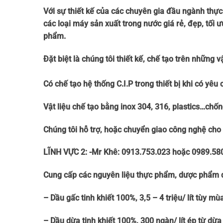
Với sự thiết kế của các chuyên gia đầu ngành thự
các loại máy sản xuất trong nước giá rẻ, đẹp, tối ư
phẩm.
Đặt biệt là chúng tôi thiết kế, chế tạo trên những 
Có chế tạo hệ thống C.I.P trong thiết bị khi có yêu 
Vật liệu chế tạo bằng inox 304, 316, plastics…chốn
Chúng tôi hỗ trợ, hoặc chuyển giao công nghệ cho 
LĨNH VỰC 2: -Mr Khê: 0913.753.023 hoặc 0989.580
Cung cấp các nguyên liệu thực phẩm, dược phẩm do 
– Dầu gấc tinh khiết 100%, 3,5 – 4 triệu/ lít tùy 
– Dầu dừa tinh khiết 100%, 300 ngàn/ lít ép từ dừ