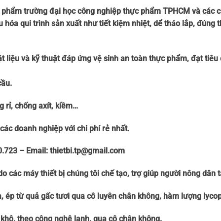
c phẩm trường đại học công nghiệp thực phẩm TPHCM và các chu
u hóa qui trình sản xuất như tiết kiệm nhiệt, dể tháo lắp, đúng 
vật liệu và kỹ thuật đáp ứng vệ sinh an toàn thực phẩm, đạt tiêu 
cầu.
g rỉ, chống axít, kiềm…
các doanh nghiệp với chi phí rẻ nhất.
.723 – Email: thietbi.tp@gmail.com
các máy thiết bị chúng tôi chế tạo, trợ giúp người nông dân t
mùa, ép từ quả gấc tươi qua cô luyên chân không, hàm lượng lyco
a khô, theo công nghệ lạnh, qua cô chân không.