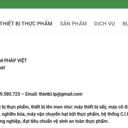
THIẾT BỊ THỰC PHẨM
SẢN PHẨM
DỊCH VỤ
B
M PHÁP VIỆT
hé!
.580.723 – Email: thietbi.tp@gmail.com
ết bị thực phẩm, thiết bị lên men như: máy thiết bị sấy, máy c
bi, nghiền búa, máy vận chuyển hạt bột thực phẩm, hệ thống C.
ông nghiệp, đạt tiêu chuẩn vệ sinh an toàn thực phẩm.