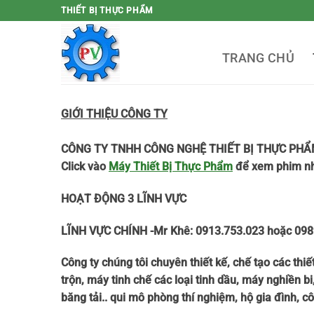
Bỏ
THIẾT BỊ THỰC PHẨM
qua
nội
TRANG CHỦ
dung
GIỚI THIỆU CÔNG TY
CÔNG TY TNHH CÔNG NGHỆ THIẾT BỊ THỰC PHẨ
Click vào
Máy Thiết Bị Thực Phẩm
để xem phim n
HOẠT ĐỘNG 3 LĨNH VỰC
LĨNH VỰC CHÍNH -Mr Khê: 0913.753.023 hoặc 0989
Công ty chúng tôi chuyên thiết kế, chế tạo các thi
trộn, máy tinh chế các loại tinh dầu, máy nghiền 
băng tải.. qui mô phòng thí nghiệm, hộ gia đình, c