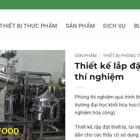
THIẾT BỊ THỰC PHẨM
SẢN PHẨM
DỊCH VỤ
B
SẢN PHẨM
/
THIẾT BỊ PHÒNG 
Thiết kế lắp đ
thí nghiệm
Phòng thí nghiệm quá trình th
trường đại học khối hóa học-
nghiệm hóa công):
Thiết kế, lắp đặt thiết bị, tài 
dẫn cho các thầy cô sử dụng