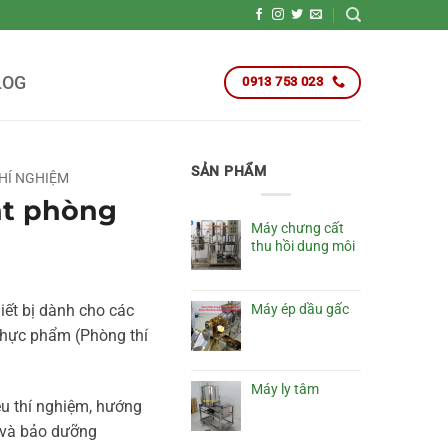
LOG
0913 753 023
SẢN PHẨM
THÍ NGHIỆM
ặt phòng
Máy chưng cất
thu hồi dung môi
iết bị dành cho các
Máy ép dầu gấc
thực phẩm (Phòng thí
Máy ly tâm
liệu thí nghiệm, hướng
 và bảo dưỡng