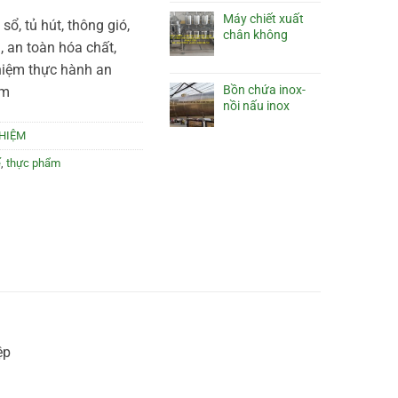
Máy chiết xuất
a sổ, tủ hút, thông gió,
chân không
, an toàn hóa chất,
hiệm thực hành an
Bồn chứa inox-
ệm
nồi nấu inox
GHIỆM
ế
,
thực phẩm
ệp