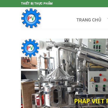
Bỏ
THIẾT BỊ THỰC PHẨM
qua
nội
TRANG CHỦ
dung