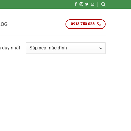
LOG
0913 753 023
ả duy nhất