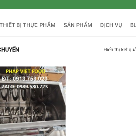
THIẾT BỊ THỰC PHẨM
SẢN PHẨM
DỊCH VỤ
B
 CHUYỂN
Hiển thị kết qu