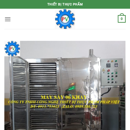
Bỏ
THIẾT BỊ THỰC PHẨM
qua
nội
0
dung