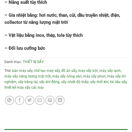
– Năng suất tùy thích
– Gia nhiệt bằng: hơi nước, than, củi, dầu truyền nhiệt, điện,
collector từ năng lượng mặt trời
– Vật liệu bằng inox, thép, tole tùy thích
– Đối lưu cưỡng bức
Danh mục:
THIẾT BỊ SẤY
Thẻ:
bán máy sấy
,
chế tạo máy sấy
,
đồ án sấy
,
máy sấy bột
,
máy sấy lạnh
,
máy sấy năng lượng mặt trời
,
máy sấy nông sản
,
máy sấy phun
,
máy sấy thí
nghiệm
,
sấy băng tải
,
sấy khí động
,
sấy nhiệt độ thấp
,
sấy thổi khí
,
tài liệu sấy
,
thiết kế máy sấy các loại