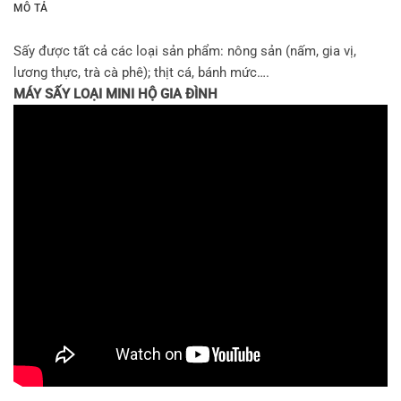
MÔ TẢ
Sấy được tất cả các loại sản phẩm: nông sản (nấm, gia vị,
lương thực, trà cà phê); thịt cá, bánh mức….
MÁY SẤY LOẠI MINI HỘ GIA ĐÌNH