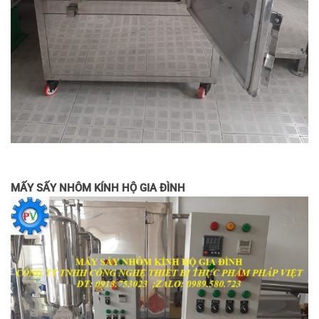
MẤY SẤY NHÔM KÍNH HỘ GIA ĐÌNH