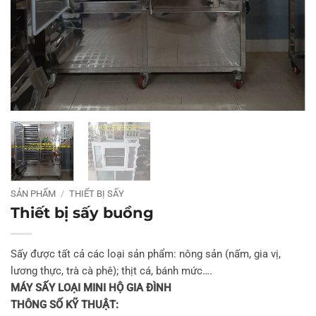
SẢN PHẨM
/
THIẾT BỊ SẤY
Thiết bị sấy buồng
Sấy được tất cả các loại sản phẩm: nông sản (nấm, gia vị,
lương thực, trà cà phê); thịt cá, bánh mức….
MÁY SẤY LOẠI MINI HỘ GIA ĐÌNH
THÔNG SỐ KỸ THUẬT: