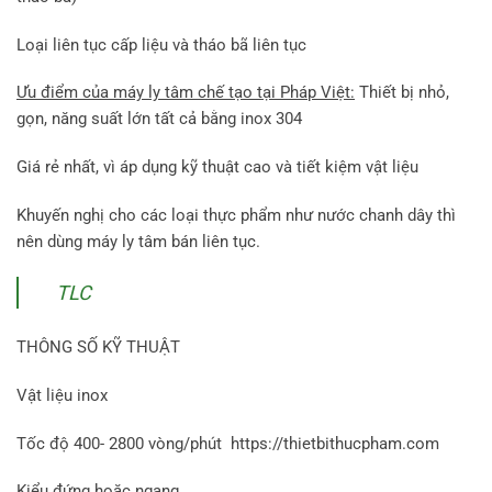
Loại liên tục cấp liệu và tháo bã liên tục
Ưu điểm của máy ly tâm chế tạo tại Pháp Việt:
Thiết bị nhỏ,
gọn, năng suất lớn tất cả bằng inox 304
Giá rẻ nhất, vì áp dụng kỹ thuật cao và tiết kiệm vật liệu
Khuyến nghị cho các loại thực phẩm như nước chanh dây thì
nên dùng máy ly tâm bán liên tục.
TLC
THÔNG SỐ KỸ THUẬT
Vật liệu inox
Tốc độ 400- 2800 vòng/phút https://thietbithucpham.com
Kiểu đứng hoặc ngang