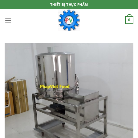
Bỏ
THIẾT BỊ THỰC PHẨM
qua
nội
0
dung