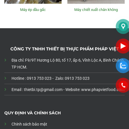
Máy ép dầu gấc
Máy chiết xuất chân không
CÔNG TY TNHH THIẾT BỊ THỰC PHẨM PHÁP VIỆT
Địa chỉ: F9/9T Hương Lộ 80, tổ 17, ấp 6, Vĩnh Lộc A, Bình Chánh,
TP HCM.
Hotline : 0913 753 023 - Zalo: 0913 753 023
Email : thietbi.tp@gmail.com -
Website: www.phapvietfood.com
QUY ĐỊNH VÀ CHÍNH SÁCH
Chính sách bảo mật