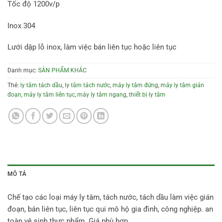
Tốc độ 1200v/p
Inox 304
Lưới dập lỗ inox, làm việc bán liên tục hoặc liên tục
Danh mục:
SẢN PHẨM KHÁC
Thẻ:
ly tâm tách dầu
,
ly tâm tách nước
,
máy ly tâm đứng
,
máy ly tâm gián
đoạn
,
máy ly tâm liên tục
,
máy ly tâm ngang
,
thiết bị ly tâm
MÔ TẢ
Chế tạo các loại máy ly tâm, tách nước, tách dầu làm việc gián
đoạn, bán liên tục, liên tục qui mô hộ gia đình, công nghiệp. an
toàn vệ sinh thực phẩm. Giá phù hợp