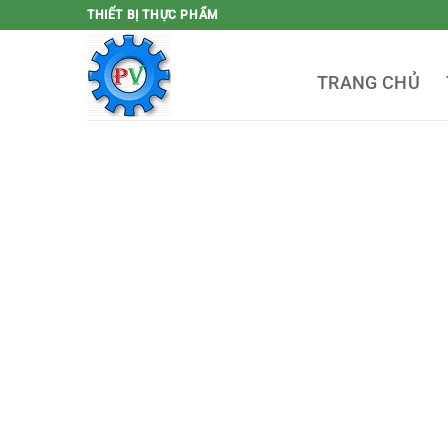
Bỏ
THIẾT BỊ THỰC PHẨM
qua
nội
TRANG CHỦ
dung