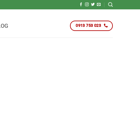
LOG
0913 753 023