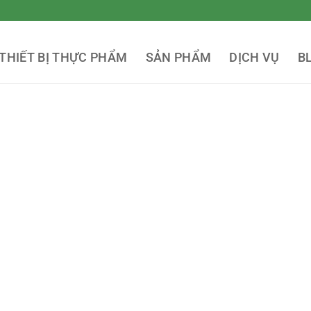
THIẾT BỊ THỰC PHẨM
SẢN PHẨM
DỊCH VỤ
B