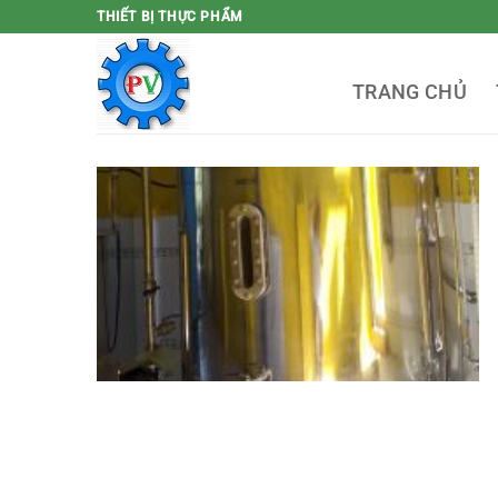
Bỏ
THIẾT BỊ THỰC PHẨM
qua
nội
TRANG CHỦ
dung