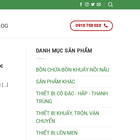
LOG
0913 753 023
DANH MỤC SẢN PHẨM
ặc
BỒN CHỨA-BỒN KHUẤY-NỒI NẤU
SẢN PHẨM KHÁC
[...]
THIẾT BỊ CÔ ĐẶC - HẤP - THANH
TRÙNG
THIẾT BỊ KHUẤY, TRỘN, VẬN
CHUYỂN
THIẾT BỊ LÊN MEN