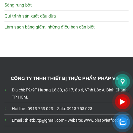
Sàng rung bột
Qui trình sản xuất dầu dừa
Làm sạch bằng giấm, những điều bạn cần biết
CÔNG TY TNHH THIẾT BỊ THỰC PHẨM PHÁP VIỆT
Địa chỉ: F9/9T Hương Lộ 80, tổ 17, ấp 6, Vĩnh Lộc A, Bình Chánh,
TP HCM.
Hotline : 0913 753 023 - Zalo: 0913 753 023
Email : thietbi.tp@gmail.com -
Website: www.phapvietfood.com