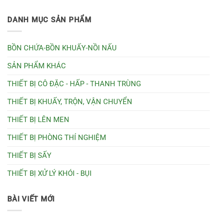
DANH MỤC SẢN PHẨM
BỒN CHỨA-BỒN KHUẤY-NỒI NẤU
SẢN PHẨM KHÁC
THIẾT BỊ CÔ ĐẶC - HẤP - THANH TRÙNG
THIẾT BỊ KHUẤY, TRỘN, VẬN CHUYỂN
THIẾT BỊ LÊN MEN
THIẾT BỊ PHÒNG THÍ NGHIỆM
THIẾT BỊ SẤY
THIẾT BỊ XỬ LÝ KHÓI - BỤI
BÀI VIẾT MỚI