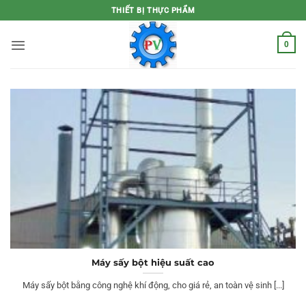
Bỏ
THIẾT BỊ THỰC PHẨM
qua
nội
0
dung
Máy sấy bột hiệu suất cao
Máy sấy bột bằng công nghệ khí động, cho giá rẻ, an toàn vệ sinh [...]