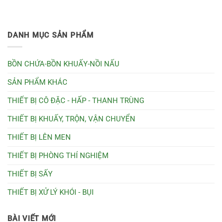
DANH MỤC SẢN PHẨM
BỒN CHỨA-BỒN KHUẤY-NỒI NẤU
SẢN PHẨM KHÁC
THIẾT BỊ CÔ ĐẶC - HẤP - THANH TRÙNG
THIẾT BỊ KHUẤY, TRỘN, VẬN CHUYỂN
THIẾT BỊ LÊN MEN
THIẾT BỊ PHÒNG THÍ NGHIỆM
THIẾT BỊ SẤY
THIẾT BỊ XỬ LÝ KHÓI - BỤI
BÀI VIẾT MỚI