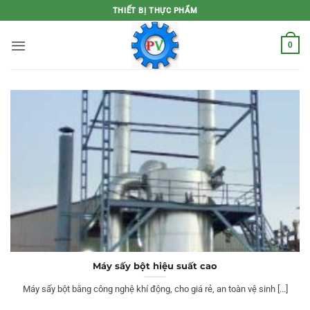
Bỏ
THIẾT BỊ THỰC PHẨM
qua
nội
0
dung
Máy sấy bột hiệu suất cao
Máy sấy bột bằng công nghệ khí động, cho giá rẻ, an toàn vệ sinh [...]