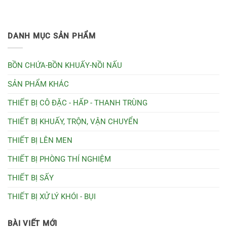
DANH MỤC SẢN PHẨM
BỒN CHỨA-BỒN KHUẤY-NỒI NẤU
SẢN PHẨM KHÁC
THIẾT BỊ CÔ ĐẶC - HẤP - THANH TRÙNG
THIẾT BỊ KHUẤY, TRỘN, VẬN CHUYỂN
THIẾT BỊ LÊN MEN
THIẾT BỊ PHÒNG THÍ NGHIỆM
THIẾT BỊ SẤY
THIẾT BỊ XỬ LÝ KHÓI - BỤI
BÀI VIẾT MỚI