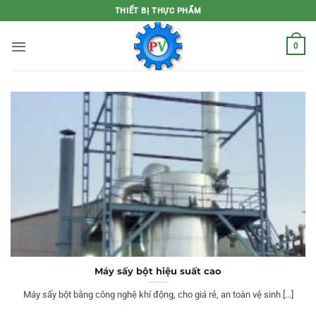
Bỏ
THIẾT BỊ THỰC PHẨM
qua
nội
0
dung
Máy sấy bột hiệu suất cao
Máy sấy bột bằng công nghệ khí động, cho giá rẻ, an toàn vệ sinh [...]