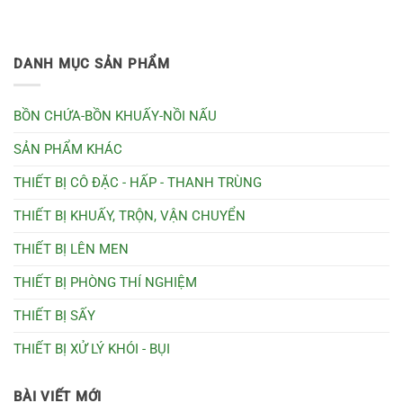
DANH MỤC SẢN PHẨM
BỒN CHỨA-BỒN KHUẤY-NỒI NẤU
SẢN PHẨM KHÁC
THIẾT BỊ CÔ ĐẶC - HẤP - THANH TRÙNG
THIẾT BỊ KHUẤY, TRỘN, VẬN CHUYỂN
THIẾT BỊ LÊN MEN
THIẾT BỊ PHÒNG THÍ NGHIỆM
THIẾT BỊ SẤY
THIẾT BỊ XỬ LÝ KHÓI - BỤI
BÀI VIẾT MỚI