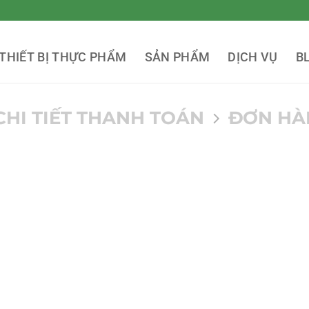
THIẾT BỊ THỰC PHẨM
SẢN PHẨM
DỊCH VỤ
B
CHI TIẾT THANH TOÁN
ĐƠN HÀ