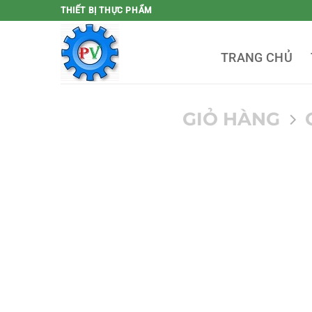
Bỏ
THIẾT BỊ THỰC PHẨM
qua
nội
TRANG CHỦ
dung
GIỎ HÀNG