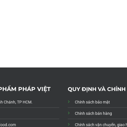
 PHẨM PHÁP VIỆT
QUY ĐỊNH VÀ CHÍNH
Bình Chánh, TP HCM.
Chính sách bảo mật
Chính sách bán hàng
food.com
Chính sách vận chuyển, giao