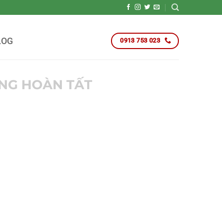
LOG
0913 753 023
NG HOÀN TẤT