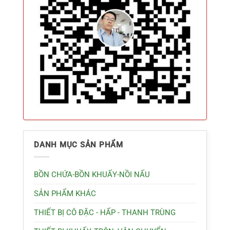
DANH MỤC SẢN PHẨM
BỒN CHỨA-BỒN KHUẤY-NỒI NẤU
SẢN PHẨM KHÁC
THIẾT BỊ CÔ ĐẶC - HẤP - THANH TRÙNG