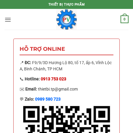
Bỏ
THIẾT BỊ THỰC PHẨM
qua
nội
0
dung
HỖ TRỢ ONLINE
📍
ĐC:
F9/9/3D Hương Lộ 80, tổ 17, ấp 6, Vĩnh Lộc
A, Bình Chánh, TP HCM
📞
Hotline:
0913 753 023
✉️
Email:
thietbi.tp@gmail.com
💬
Zalo:
0989 580 723