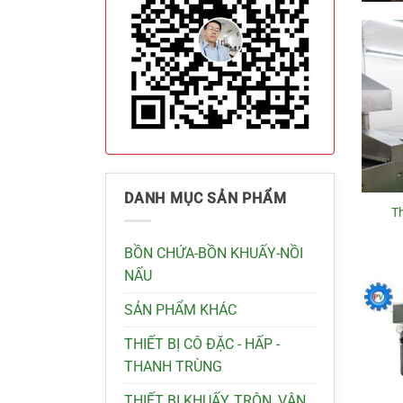
DANH MỤC SẢN PHẨM
Th
BỒN CHỨA-BỒN KHUẤY-NỒI
NẤU
SẢN PHẨM KHÁC
THIẾT BỊ CÔ ĐẶC - HẤP -
THANH TRÙNG
THIẾT BỊ KHUẤY, TRỘN, VẬN