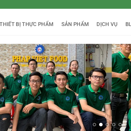
THIẾT BỊ THỰC PHẨM
SẢN PHẨM
DỊCH VỤ
B