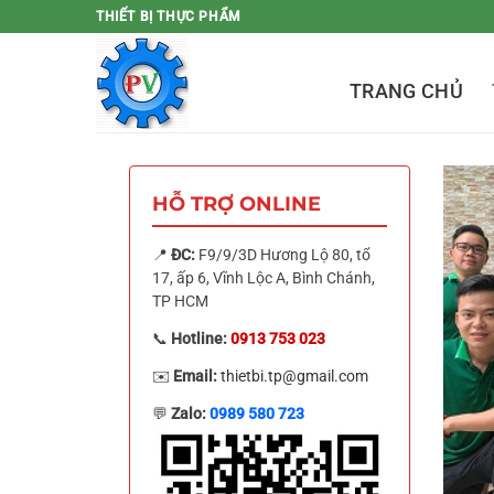
Bỏ
THIẾT BỊ THỰC PHẨM
qua
nội
TRANG CHỦ
dung
HỖ TRỢ ONLINE
📍
ĐC:
F9/9/3D Hương Lộ 80, tổ
17, ấp 6, Vĩnh Lộc A, Bình Chánh,
TP HCM
📞
Hotline:
0913 753 023
✉️
Email:
thietbi.tp@gmail.com
💬
Zalo:
0989 580 723