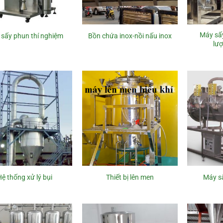
Máy sấ
sấy phun thí nghiệm
Bồn chứa inox-nồi nấu inox
lượ
Hệ thống xử lý bụi
Thiết bị lên men
Máy s